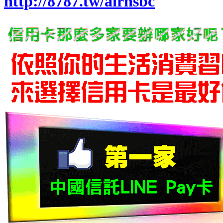
http://8787.tw/airhsbc